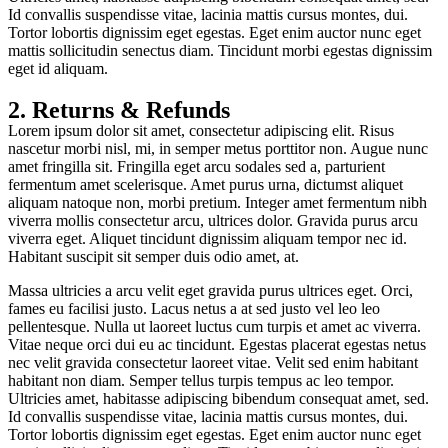
Id convallis suspendisse vitae, lacinia mattis cursus montes, dui.
Tortor lobortis dignissim eget egestas. Eget enim auctor nunc eget
mattis sollicitudin senectus diam. Tincidunt morbi egestas dignissim
eget id aliquam.
2. Returns & Refunds
Lorem ipsum dolor sit amet, consectetur adipiscing elit. Risus
nascetur morbi nisl, mi, in semper metus porttitor non. Augue nunc
amet fringilla sit. Fringilla eget arcu sodales sed a, parturient
fermentum amet scelerisque. Amet purus urna, dictumst aliquet
aliquam natoque non, morbi pretium. Integer amet fermentum nibh
viverra mollis consectetur arcu, ultrices dolor. Gravida purus arcu
viverra eget. Aliquet tincidunt dignissim aliquam tempor nec id.
Habitant suscipit sit semper duis odio amet, at.
Massa ultricies a arcu velit eget gravida purus ultrices eget. Orci,
fames eu facilisi justo. Lacus netus a at sed justo vel leo leo
pellentesque. Nulla ut laoreet luctus cum turpis et amet ac viverra.
Vitae neque orci dui eu ac tincidunt. Egestas placerat egestas netus
nec velit gravida consectetur laoreet vitae. Velit sed enim habitant
habitant non diam. Semper tellus turpis tempus ac leo tempor.
Ultricies amet, habitasse adipiscing bibendum consequat amet, sed.
Id convallis suspendisse vitae, lacinia mattis cursus montes, dui.
Tortor lobortis dignissim eget egestas. Eget enim auctor nunc eget