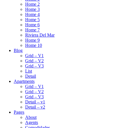
Home 2
Home 3
Home 4
Home 5
Home 6
Home 7
Riviera Del Mar
Home 9
Home 10
Blog
Grid – V1
Grid – V2
Grid – V3
List
Detail
Apartments
Grid – V1
Grid – V2
Grid – V3
Detail – v1
Detail – v2
Pages
About
Agents
Comodidades