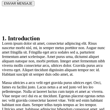
ENVIAR MENSAJE
Terms and Conditions
Home
Terms and Conditions
1. Introduction
Lorem ipsum dolor sit amet, consectetur adipiscing elit. Risus
nascetur morbi nisl, mi, in semper metus porttitor non. Augue nunc
amet fringilla sit. Fringilla eget arcu sodales sed a, parturient
fermentum amet scelerisque. Amet purus urna, dictumst aliquet
aliquam natoque non, morbi pretium. Integer amet fermentum nibh
viverra mollis consectetur arcu, ultrices dolor. Gravida purus arcu
viverra eget. Aliquet tincidunt dignissim aliquam tempor nec id.
Habitant suscipit sit semper duis odio amet, at.
Massa ultricies a arcu velit eget gravida purus ultrices eget. Orci,
fames eu facilisi justo. Lacus netus a at sed justo vel leo leo
pellentesque. Nulla ut laoreet luctus cum turpis et amet ac viverra.
Vitae neque orci dui eu ac tincidunt. Egestas placerat egestas netus
nec velit gravida consectetur laoreet vitae. Velit sed enim habitant
habitant non diam. Semper tellus turpis tempus ac leo tempor.
Ultricies amet, habitasse adipiscing bibendum consequat amet, sed.