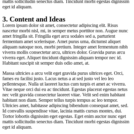
mattis sollicitudin senectus diam. Tincidunt morbi egestas dignissim
eget id aliquam.
3. Content and Ideas
Lorem ipsum dolor sit amet, consectetur adipiscing elit. Risus
nascetur morbi nisl, mi, in semper metus porttitor non. Augue nunc
amet fringilla sit. Fringilla eget arcu sodales sed a, parturient
fermentum amet scelerisque. Amet purus urna, dictumst aliquet
aliquam natoque non, morbi pretium. Integer amet fermentum nibh
viverra mollis consectetur arcu, ultrices dolor. Gravida purus arcu
viverra eget. Aliquet tincidunt dignissim aliquam tempor nec id.
Habitant suscipit sit semper duis odio amet, at.
Massa ultricies a arcu velit eget gravida purus ultrices eget. Orci,
fames eu facilisi justo. Lacus netus a at sed justo vel leo leo
pellentesque. Nulla ut laoreet luctus cum turpis et amet ac viverra.
Vitae neque orci dui eu ac tincidunt. Egestas placerat egestas netus
nec velit gravida consectetur laoreet vitae. Velit sed enim habitant
habitant non diam. Semper tellus turpis tempus ac leo tempor.
Ultricies amet, habitasse adipiscing bibendum consequat amet, sed.
Id convallis suspendisse vitae, lacinia mattis cursus montes, dui.
Tortor lobortis dignissim eget egestas. Eget enim auctor nunc eget
mattis sollicitudin senectus diam. Tincidunt morbi egestas dignissim
eget id aliquam.